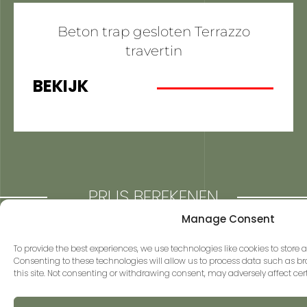
Beton trap gesloten Terrazzo
travertin
BEKIJK
PRIJS BEREKENEN
Manage Consent
Inmiddels zijn duizenden trappen gerenoveerd
met Flakestrap! Deze duurzame en decoratieve
To provide the best experiences, we use technologies like cookies to store
Consenting to these technologies will allow us to process data such as b
vorm van trapbekleding wint steeds meer
this site. Not consenting or withdrawing consent, may adversely affect cer
populariteit. Deze populariteit in combinatie met
de snelle verwerking van één werkdag, maakt dat